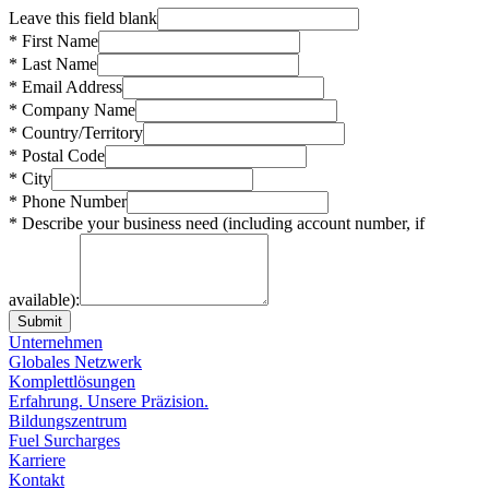
Leave this field blank
* First Name
* Last Name
* Email Address
* Company Name
* Country/Territory
* Postal Code
* City
* Phone Number
* Describe your business need (including account number, if
available):
Submit
Unternehmen
Globales Netzwerk
Komplettlösungen
Erfahrung. Unsere Präzision.
Bildungszentrum
Fuel Surcharges
Karriere
Kontakt