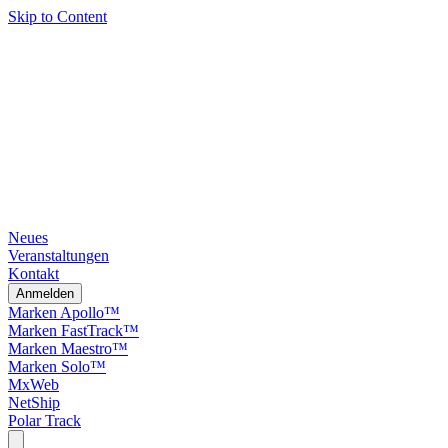
Skip to Content
Neues
Veranstaltungen
Kontakt
Anmelden
Marken Apollo™
Marken FastTrack™
Marken Maestro™
Marken Solo™
MxWeb
NetShip
Polar Track