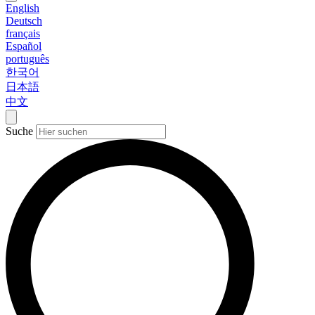
English
Deutsch
français
Español
português
한국어
日本語
中文
Suche